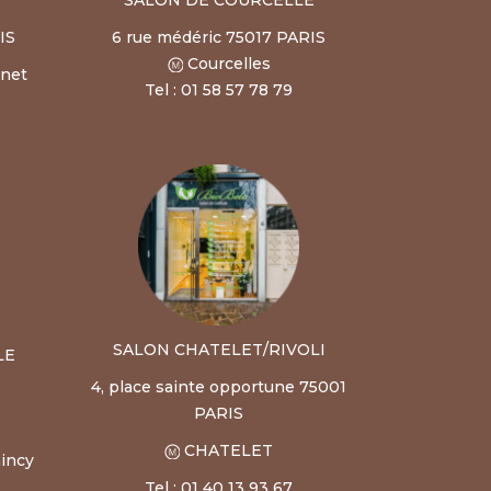
IS
6 rue médéric 75017 PARIS
Courcelles
rnet
Tel : 01 58 57 78 79
SALON CHATELET/RIVOLI
LE
4, place sainte opportune 75001
PARIS
CHATELET
incy
Tel : 01 40 13 93 67