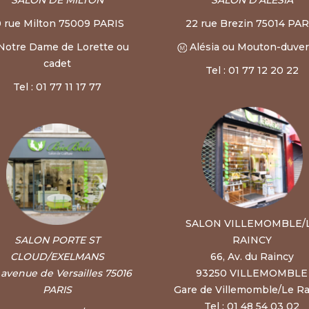
0 rue Milton 75009 PARIS
22 rue Brezin 75014 PAR
Notre Dame de Lorette ou
Alésia ou Mouton-duve
cadet
Tel : 01 77 12 20 22
Tel : 01 77 11 17 77
SALON VILLEMOMBLE/
SALON PORTE ST
RAINCY
CLOUD/EXELMANS
66, Av. du Raincy
, avenue de Versailles 75016
93250 VILLEMOMBLE
PARIS
Gare de Villemomble/Le Ra
Tel : 01 48 54 03 02