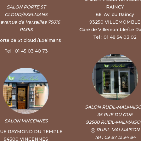
SALON PORTE ST
RAINCY
CLOUD/EXELMANS
66, Av. du Raincy
, avenue de Versailles 75016
93250 VILLEMOMBLE
PARIS
Gare de Villemomble/Le Ra
Tel : 01 48 54 03 02
orte de St cloud /Exelmans
Tel : 01 45 03 40 73
SALON RUEIL-MALMAIS
35 RUE DU GUE
SALON VINCENNES
92500 RUEIL-MALMAIS
RUEIL-MALMAISON
RUE RAYMOND DU TEMPLE
Tel : 09 87 12 94 84
94300 VINCENNES