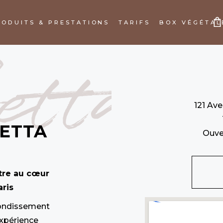
RODUITS & PRESTATIONS
TARIFS
BOX VÉGÉTAL
tta
PANIER VIDE
121 Av
ETTA
Ouve
être au cœur
ris
rondissement
expérience