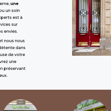
erne,
une
ou un soin
xperts est à
vices sur
s envies.
 et nous nous
détente dans
use de votre
vrez une
en préservant
eux.