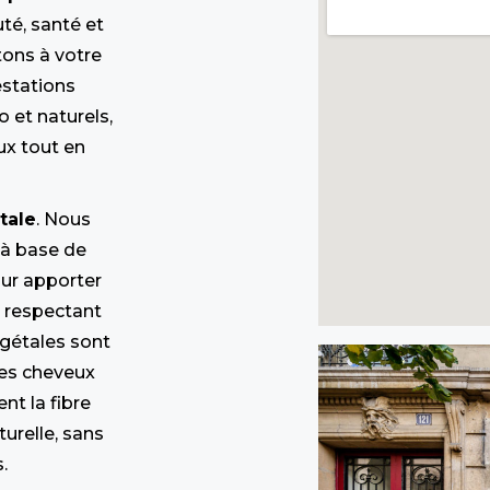
uté, santé et
ons à votre
estations
o et naturels,
ux tout en
tale
. Nous
 à base de
our apporter
n respectant
égétales sont
les cheveux
nt la fibre
turelle, sans
.