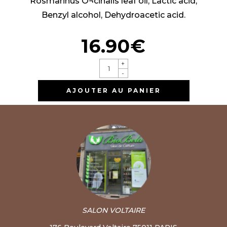
Rosmarinus O¬cinalis leaf oil, Lactic acid,
Benzyl alcohol, Dehydroacetic acid.
16.90€
+
-
AJOUTER AU PANIER
SALON VOLTAIRE