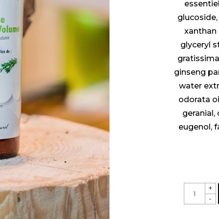
essentiel
glucoside, 
xanthan g
glyceryl s
gratissima
ginseng pan
water extr
odorata oi
geranial, 
eugenol, f
+
-