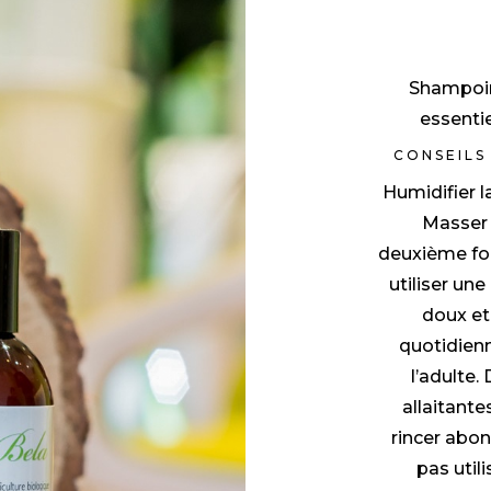
Shampoing
essentie
CONSEILS
Humidifier l
Masser 
deuxième fois
utiliser un
doux et 
quotidienn
l’adulte
allaitante
rincer abo
pas utili